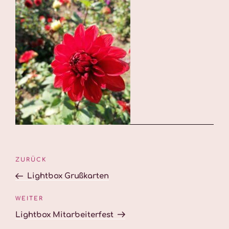
Beitragsnavigation
Vorheriger
ZURÜCK
Beitrag
Lightbox Grußkarten
Nächster
WEITER
Beitrag
Lightbox Mitarbeiterfest