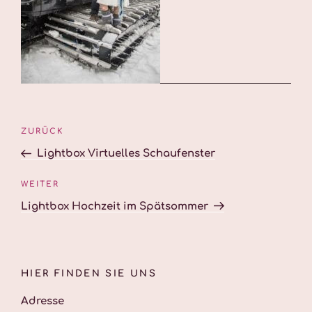
Beitragsnavigation
Vorheriger
ZURÜCK
Beitrag
Lightbox Virtuelles Schaufenster
Nächster
WEITER
Beitrag
Lightbox Hochzeit im Spätsommer
HIER FINDEN SIE UNS
Adresse