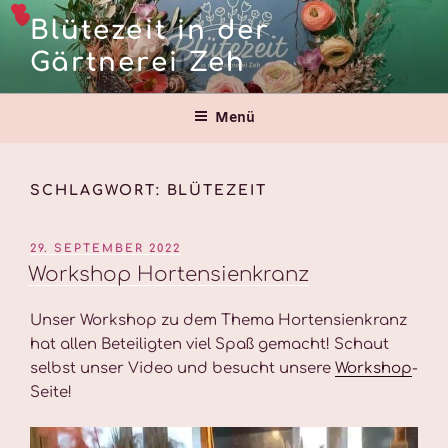
Zum
Blütezeit in der
Inhalt
Gärtnerei Zeh
springen
Menü
SCHLAGWORT:
BLÜTEZEIT
VERÖFFENTLICHT
29. SEPTEMBER 2022
AM
Workshop Hortensienkranz
Unser Workshop zu dem Thema Hortensienkranz
hat allen Beteiligten viel Spaß gemacht! Schaut
selbst unser Video und besucht unsere
Workshop
-
Seite!