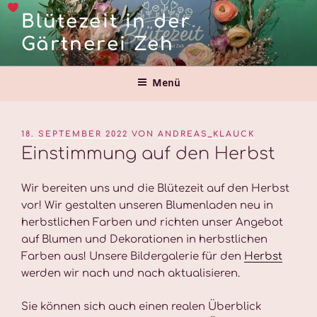
Zum
Blütezeit in der
Inhalt
Gärtnerei Zeh
springen
Menü
VERÖFFENTLICHT
18. SEPTEMBER 2022
VON
ANDREAS_KLAUCK
AM
Einstimmung auf den Herbst
Wir bereiten uns und die Blütezeit auf den Herbst
vor! Wir gestalten unseren Blumenladen neu in
herbstlichen Farben und richten unser Angebot
auf Blumen und Dekorationen in herbstlichen
Farben aus! Unsere Bildergalerie für den
Herbst
werden wir nach und nach aktualisieren.
Sie können sich auch einen realen Überblick